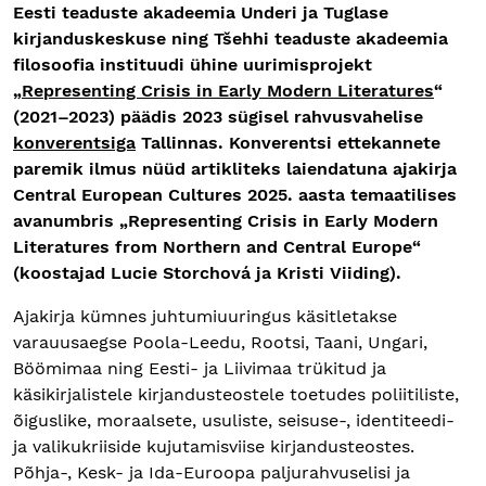
Eesti teaduste akadeemia Underi ja Tuglase
kirjanduskeskuse ning Tšehhi teaduste akadeemia
filosoofia instituudi ühine uurimisprojekt
„
Representing Crisis in Early Modern Literatures
“
(2021–2023) päädis 2023 sügisel rahvusvahelise
konverentsiga
Tallinnas. Konverentsi ettekannete
paremik ilmus nüüd artikliteks laiendatuna ajakirja
Central European Cultures 2025. aasta temaatilises
avanumbris „Representing Crisis in Early Modern
Literatures from Northern and Central Europe“
(koostajad Lucie Storchová ja Kristi Viiding).
Ajakirja kümnes juhtumiuuringus käsitletakse
varauusaegse Poola-Leedu, Rootsi, Taani, Ungari,
Böömimaa ning Eesti- ja Liivimaa trükitud ja
käsikirjalistele kirjandusteostele toetudes poliitiliste,
õiguslike, moraalsete, usuliste, seisuse-, identiteedi-
ja valikukriiside kujutamisviise kirjandusteostes.
Põhja-, Kesk- ja Ida-Euroopa paljurahvuselisi ja