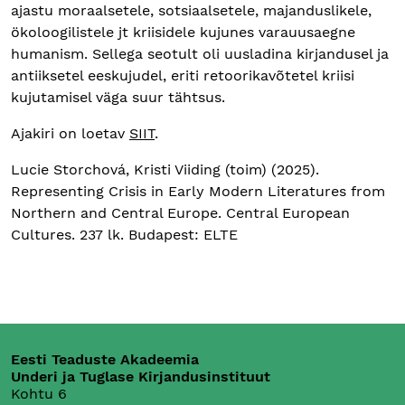
ajastu moraalsetele, sotsiaalsetele, majanduslikele,
ökoloogilistele jt kriisidele kujunes varauusaegne
humanism. Sellega seotult oli uusladina kirjandusel ja
antiiksetel eeskujudel, eriti retoorikavõtetel kriisi
kujutamisel väga suur tähtsus.
Ajakiri on loetav
SIIT
.
Lucie Storchová, Kristi Viiding (toim) (2025).
Representing Crisis in Early Modern Literatures from
Northern and Central Europe. Central European
Cultures. 237 lk. Budapest: ELTE
Eesti Teaduste Akadeemia
Underi ja Tuglase Kirjandusinstituut
Kohtu 6