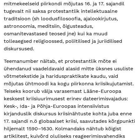
mitmekeelseid piirkondi mõjutas 16. ja 17. sajandil
tugevalt nii saksa protestantlik intellektuaalne
traditsioon (sh loodusfilosoofia, ajalookirjutus,
astronoomia, meditsiin, õigusteadus,
osmanitevastased teosed jne) kui ka muud
tolleaegsed religioossed, poliitilised ja juriidilised
diskursused.
Teemanumber näitab, et protestantlik mõte ei
ühendanud vaadeldavaid alasid mitte üksnes usuliste
võtmetekstide ja hariduspraktikate kaudu, vaid
mõjutas ühtmoodi ka kogu piirkonna kriisikujutamist.
Teiseks koorub välja varasemast Lääne-Euroopa
kesksest kriisiuurimusest erinev dateerimisvajadus:
Kesk-, Ida- ja Põhja-Euroopas intensiivistus
kirjanduslik diskursus kriisinähtuste kohta juba enne
17. sajandi n.ö globaalset kriisi, saavutades kõrgpunkti
hiljemalt 1590–1630. Kolmandaks nähtub kõigist
artiklitest, kuivõrd oluliseks reageerimisvahendiks